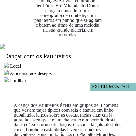
tradições e a vida cultural do
território. Em Miranda do Douro
dança o dançador numa
coreografia de combate, com
pauliteiros em punho que se agitam
e batem ao ritmo de uma melodia,
na sua grande maioria, em
mirandês.
Dançar com os Pauliteiros
Local
Adicionar aos desejos
Partilhar
EXPERIMENTAR
A dança dos Pauliteiros é feita em grupos de 8 homens
que vestem trajes típicos com saia e camisa em linho
trabalhado, lenços sobre as costas, meias altas em lã
pura, botas em pele e um chapéu. Ao reportório desta
dança dá-se o nome de lhaços. Os sons da gaita-de-foles,
caixa, bombo e castanholas fazem o ritmo aos
dançadores, sons muito típicos do Planalto Mirandês.