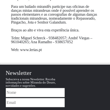
Para um bailado mirandês participe nas oficinas de
danças mistas mirandesas onde é possível aprender os
passos elementares e as coreografias de algumas danças
tradicionais mirandesas, nomeadamente o Repasseado,
Pingacho, Jota e Senhor Galandum.
Braços ao alto e viva esta experiência única.
Telm: Miguel Schreck - 938482057; André Viegas –
961040265; Ana Ramalho - 938657052
Web: www.lerias.pt
Newsletter
Subscreva a nossa Newsletter. Receba
informações sobre Miranda do Douro,
novidades e sugestões.