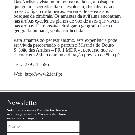
Das Arribas avista um reino maravilhoso, a paisagem
que guarda segredos da sua evolução, dos olivais, ao
mosaico típico de lameiros, terrenos de cereais aos
bosques de zimbrais. Os amantes da avifauna encontram
nas arribas excelentes planos de voo de aves que vivem
nas arribas. É impossível desligar a geografia física da
geografia humana, venha conhecê-la.
Para amantes do pedestrianismo, esta experiência pode
ser vivida percorrendo o percurso Miranda do Douro –
S. João das Arribas – PR 1 MDR - , percurso que se
estende em 23Km com uma duração prevista de 8h a pé.
Telf.: 279 341 596
Web: http://www2.icnf.pt
Newsletter
Subscreva a nossa Newsletter. Receba
informações sobre Miranda do Douro,
novidades e sugestões.