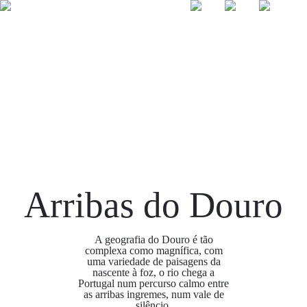
☰
Arribas do
Fotografar
Douro
aves
Arribas do Douro
A geografia do Douro é tão
complexa como magnífica, com
uma variedade de paisagens da
nascente à foz, o rio chega a
Portugal num percurso calmo entre
as arribas ingremes, num vale de
silêncio.